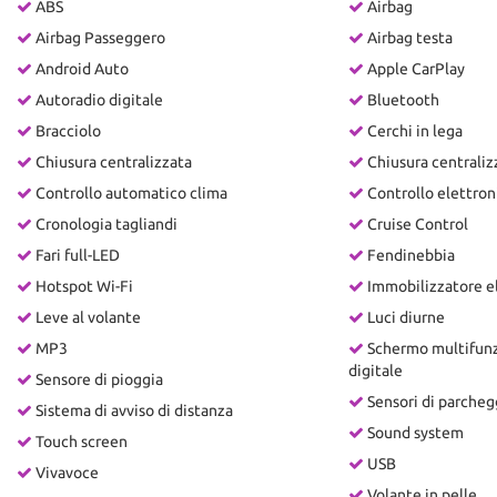
ABS
Airbag
Airbag Passeggero
Airbag testa
Android Auto
Apple CarPlay
Autoradio digitale
Bluetooth
Bracciolo
Cerchi in lega
Chiusura centralizzata
Chiusura centrali
Controllo automatico clima
Controllo elettroni
Cronologia tagliandi
Cruise Control
Fari full-LED
Fendinebbia
Hotspot Wi-Fi
Immobilizzatore e
Leve al volante
Luci diurne
MP3
Schermo multifun
digitale
Sensore di pioggia
Sensori di parcheg
Sistema di avviso di distanza
Sound system
Touch screen
USB
Vivavoce
Volante in pelle