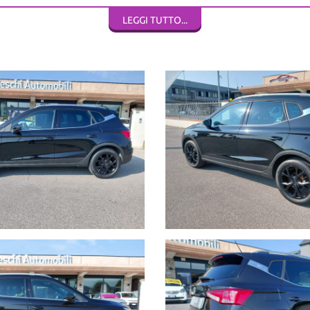
 curata.
LEGGI TUTTO...
icipo.
Padana Superiore 82F siamo a 5 km dal casello autostrada A4 di Brescia E
i prodotto.