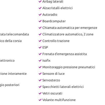
Airbag laterali
Alzacristalli elettrici
Autoradio
Boardcomputer
Chiamata automatica per emergenze
zzata telecomandata
Climatizzatore automatico, 2 zone
co della corsia
Controllo trazione
ESP
Frenata d'emergenza assistita
lettronico
Isofix
Monitoraggio pressione pneumatici
zione interamente
Sensore di luce
Servosterzo
gio posteriori
Specchietti laterali elettrici
Vetri oscurati
Volante multifunzione