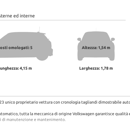
sterne ed interne
osti omologati: 5
Altezza: 1,54 m
unghezza: 4,15 m
Larghezza: 1,78 m
unico proprietario vettura con cronologia tagliandi dimostrabile aut
matico, tutta la meccanica di origine Volkswagen garantisce qualità effi
enuti di manutenzione e mantenimento.