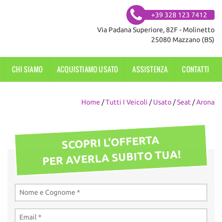
+39 328 123 7412
Via Padana Superiore, 82F - Molinetto
25080 Mazzano (BS)
CHI SIAMO
ACQUISTIAMO USATO
ASSISTENZA
CONTATTI
Home
/
Tutti I Veicoli
/
Usato
/
Seat
/
Arona
SCOPRI L'OFFERTA
PER AVERLA SUBITO TUA!