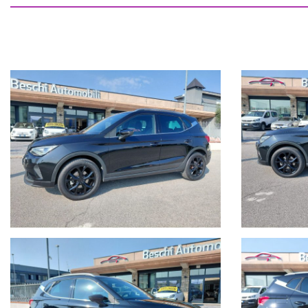
L'allestimento FR garantisce numerosi optional e una linea sportiva e
Tutte le foto le trovate sul ns sito internet www.beschiautomobili.it
Auto interamemente finanziabile con rate su misura anche senza ant
Visibile presso il nostro show room di Molinetto di Mazzano (BS) Via 
Gradito contatto telefonico per conferma visione o per informazion