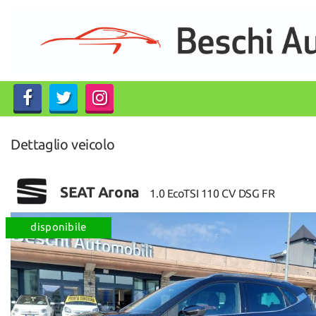
HOME
LISTA VEICOLI
CHI SIAMO
Dettaglio veicolo
ACQUISTIAMO USATO
ASSISTENZA
SEAT Arona
1.0 EcoTSI 110 CV DSG FR
CONTATTI
disponibile