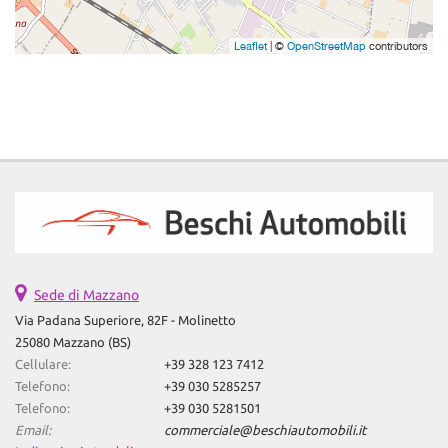
Leaflet
| ©
OpenStreetMap
contributors
Sede di Mazzano
Via Padana Superiore, 82F - Molinetto
25080 Mazzano (BS)
Cellulare:
+39 328 123 7412
Telefono:
+39 030 5285257
Telefono:
+39 030 5281501
Email:
commerciale@beschiautomobili.it