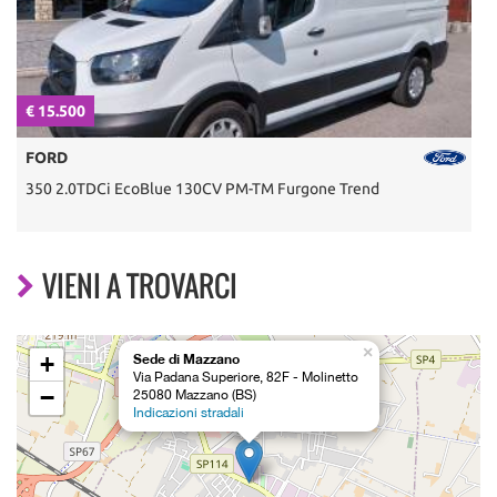
€ 15.500
€
FORD
350 2.0TDCi EcoBlue 130CV PM-TM Furgone Trend
3
VIENI A TROVARCI
×
+
Sede di Mazzano
Via Padana Superiore, 82F - Molinetto
−
25080 Mazzano (BS)
Indicazioni stradali