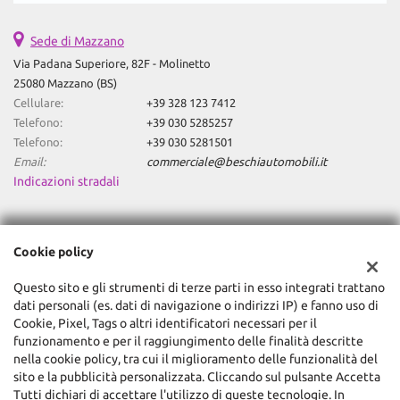
Sede di Mazzano
Via Padana Superiore, 82F - Molinetto
25080 Mazzano (BS)
Cellulare:
+39 328 123 7412
Telefono:
+39 030 5285257
Telefono:
+39 030 5281501
Email:
commerciale@beschiautomobili.it
Indicazioni stradali
Dati fiscali:
Cookie policy
Global Trade Srl
Via Machiavelli, 3, Mazzano (BS)
Questo sito e gli strumenti di terze parti in esso integrati trattano
C.F/P.IVA:
03474430984
dati personali (es. dati di navigazione o indirizzi IP) e fanno uso di
Registro delle imprese:
BS
Cookie, Pixel, Tags o altri identificatori necessari per il
funzionamento e per il raggiungimento delle finalità descritte
nella cookie policy, tra cui il miglioramento delle funzionalità del
sito e la pubblicità personalizzata. Cliccando sul pulsante Accetta
Tutti dichiari di accettare l'utilizzo di queste tecnologie. In