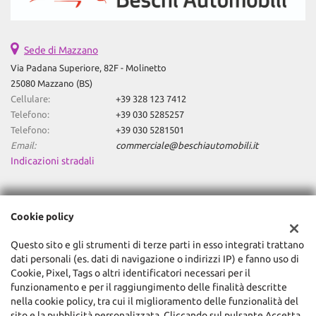
Sede di Mazzano
Via Padana Superiore, 82F - Molinetto
25080 Mazzano (BS)
Cellulare:
+39 328 123 7412
Telefono:
+39 030 5285257
Telefono:
+39 030 5281501
Email:
commerciale@beschiautomobili.it
Indicazioni stradali
Dati fiscali:
Cookie policy
Global Trade Srl
Via Machiavelli, 3, Mazzano (BS)
Questo sito e gli strumenti di terze parti in esso integrati trattano
C.F/P.IVA:
03474430984
dati personali (es. dati di navigazione o indirizzi IP) e fanno uso di
Registro delle imprese:
BS
Cookie, Pixel, Tags o altri identificatori necessari per il
funzionamento e per il raggiungimento delle finalità descritte
nella cookie policy, tra cui il miglioramento delle funzionalità del
sito e la pubblicità personalizzata. Cliccando sul pulsante Accetta