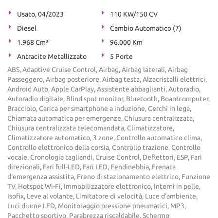
Usato, 04/2023
110 KW/150 CV
Diesel
Cambio Automatico (7)
1.968 Cm³
96.000 Km
Antracite Metallizzato
5 Porte
ABS, Adaptive Cruise Control, Airbag, Airbag laterali, Airbag
Passeggero, Airbag posteriore, Airbag testa, Alzacristalli elettrici,
Android Auto, Apple CarPlay, Assistente abbaglianti, Autoradio,
Autoradio digitale, Blind spot monitor, Bluetooth, Boardcomputer,
Bracciolo, Carica per smartphone a induzione, Cerchi in lega,
Chiamata automatica per emergenze, Chiusura centralizzata,
Chiusura centralizzata telecomandata, Climatizzatore,
Climatizzatore automatico, 3 zone, Controllo automatico clima,
Controllo elettronico della corsia, Controllo trazione, Controllo
vocale, Cronologia tagliandi, Cruise Control, Deflettori, ESP, Fari
direzionali, Fari full-LED, Fari LED, Fendinebbia, Frenata
d'emergenza assistita, Freno di stazionamento elettrico, Funzione
TV, Hotspot Wi-Fi, Immobilizzatore elettronico, Interni in pelle,
Isofix, Leve al volante, Limitatore di velocità, Luce d'ambiente,
Luci diurne LED, Monitoraggio pressione pneumatici, MP3,
Pacchetto sportivo, Parabrezza riscaldabile, Schermo