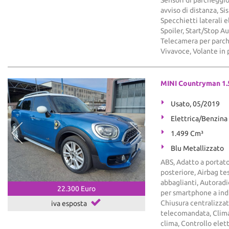
avviso di distanza, S
Specchietti laterali 
Spoiler, Start/Stop 
Telecamera per parche
Vivavoce, Volante in 
MINI Countryman 1.
Usato, 05/2019
Elettrica/Benzina
1.499 Cm³
Blu Metallizzato
ABS, Adatto a portato
posteriore, Airbag tes
abbaglianti, Autoradi
22.300 Euro
per smartphone a ind
Chiusura centralizzat
iva esposta
telecomandata, Clima
clima, Controllo elet