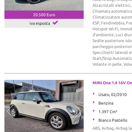
Alzacristalli elettric
Chiamata automatica 
20.500 Euro
Climatizzatore automa
ESP, Fendinebbia, Fre
iva esposta
Hotspot Wi-Fi, Immobi
d'ambiente, Luci diu
Sedile posteriore sdop
parcheggio posterior
Specchietti laterali 
Start/Stop Automatic
Volante in pelle, Vol
MINI One 1.4 16V O
Usato, 02/2010
Benzina
1.397 Cm³
Bianco Pastello
ABS, Airbag, Airbag la