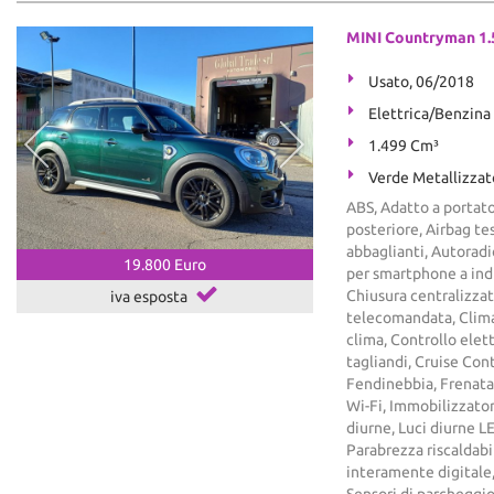
MINI Countryman 1.
Usato, 06/2018
Elettrica/Benzina
1.499 Cm³
Verde Metallizzat
ABS, Adatto a portato
posteriore, Airbag tes
abbaglianti, Autoradi
19.800 Euro
per smartphone a ind
Chiusura centralizzat
iva esposta
telecomandata, Clima
clima, Controllo elet
tagliandi, Cruise Contr
Fendinebbia, Frenata
Wi-Fi, Immobilizzatore
diurne, Luci diurne 
Parabrezza riscaldabi
interamente digitale,
Sensori di parcheggio