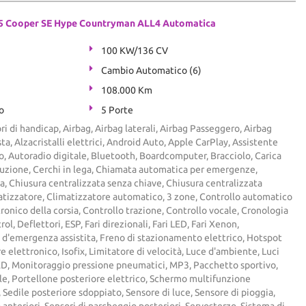
5 Cooper SE Hype Countryman ALL4 Automatica
100 KW/136 CV
Cambio Automatico (6)
108.000 Km
o
5 Porte
ri di handicap, Airbag, Airbag laterali, Airbag Passeggero, Airbag
ta, Alzacristalli elettrici, Android Auto, Apple CarPlay, Assistente
o, Autoradio digitale, Bluetooth, Boardcomputer, Bracciolo, Carica
uzione, Cerchi in lega, Chiamata automatica per emergenze,
a, Chiusura centralizzata senza chiave, Chiusura centralizzata
tizzatore, Climatizzatore automatico, 3 zone, Controllo automatico
tronico della corsia, Controllo trazione, Controllo vocale, Cronologia
ol, Deflettori, ESP, Fari direzionali, Fari LED, Fari Xenon,
 d'emergenza assistita, Freno di stazionamento elettrico, Hotspot
 elettronico, Isofix, Limitatore di velocità, Luce d'ambiente, Luci
LED, Monitoraggio pressione pneumatici, MP3, Pacchetto sportivo,
le, Portellone posteriore elettrico, Schermo multifunzione
 Sedile posteriore sdoppiato, Sensore di luce, Sensore di pioggia,
 anteriori, Sensori di parcheggio posteriori, Servosterzo, Sistema di