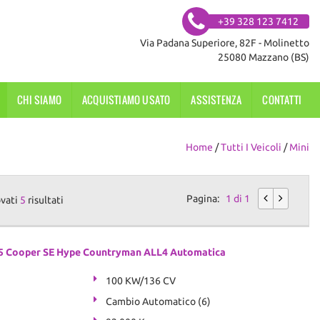
+39 328 123 7412
Via Padana Superiore, 82F - Molinetto
25080 Mazzano (BS)
CHI SIAMO
ACQUISTIAMO USATO
ASSISTENZA
CONTATTI
Home
/
Tutti I Veicoli
/
Mini
Pagina:
1 di 1
ovati
5
risultati
5 Cooper SE Hype Countryman ALL4 Automatica
100 KW/136 CV
Cambio Automatico (6)