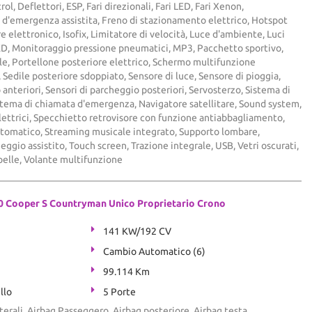
ol, Deflettori, ESP, Fari direzionali, Fari LED, Fari Xenon,
 d'emergenza assistita, Freno di stazionamento elettrico, Hotspot
 elettronico, Isofix, Limitatore di velocità, Luce d'ambiente, Luci
LED, Monitoraggio pressione pneumatici, MP3, Pacchetto sportivo,
le, Portellone posteriore elettrico, Schermo multifunzione
 Sedile posteriore sdoppiato, Sensore di luce, Sensore di pioggia,
 anteriori, Sensori di parcheggio posteriori, Servosterzo, Sistema di
istema di chiamata d'emergenza, Navigatore satellitare, Sound system,
elettrici, Specchietto retrovisore con funzione antiabbagliamento,
Automatico, Streaming musicale integrato, Supporto lombare,
ggio assistito, Touch screen, Trazione integrale, USB, Vetri oscurati,
pelle, Volante multifunzione
0 Cooper S Countryman Unico Proprietario Crono
141 KW/192 CV
Cambio Automatico (6)
99.114 Km
llo
5 Porte
terali, Airbag Passeggero, Airbag posteriore, Airbag testa,