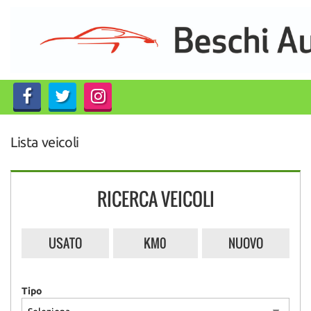
HOME
LISTA VEICOLI
CHI SIAMO
Lista veicoli
ACQUISTIAMO USATO
ASSISTENZA
RICERCA VEICOLI
CONTATTI
USATO
KM0
NUOVO
Tipo