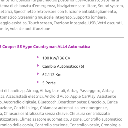
istema di chiamata d'emergenza, Navigatore satellitare, Sound system,
elettrici, Specchietto retrovisore con funzione antiabbagliamento,
Automatico, Streaming musicale integrato, Supporto lombare,
ggio assistito, Touch screen, Trazione integrale, USB, Vetri oscurati,
pelle, Volante multifunzione
5 Cooper SE Hype Countryman ALL4 Automatica
100 KW/136 CV
Cambio Automatico (6)
62.112 Km
5 Porte
ri di handicap, Airbag, Airbag laterali, Airbag Passeggero, Airbag
ta, Alzacristalli elettrici, Android Auto, Apple CarPlay, Assistente
o, Autoradio digitale, Bluetooth, Boardcomputer, Bracciolo, Carica
uzione, Cerchi in lega, Chiamata automatica per emergenze,
a, Chiusura centralizzata senza chiave, Chiusura centralizzata
tizzatore, Climatizzatore automatico, 3 zone, Controllo automatico
tronico della corsia, Controllo trazione, Controllo vocale, Cronologia