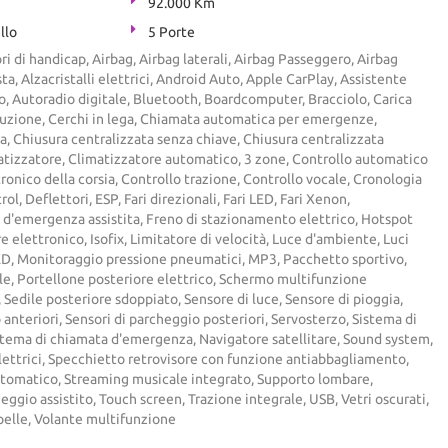
92.000 Km
llo
5 Porte
ri di handicap, Airbag, Airbag laterali, Airbag Passeggero, Airbag
ta, Alzacristalli elettrici, Android Auto, Apple CarPlay, Assistente
o, Autoradio digitale, Bluetooth, Boardcomputer, Bracciolo, Carica
uzione, Cerchi in lega, Chiamata automatica per emergenze,
a, Chiusura centralizzata senza chiave, Chiusura centralizzata
tizzatore, Climatizzatore automatico, 3 zone, Controllo automatico
tronico della corsia, Controllo trazione, Controllo vocale, Cronologia
ol, Deflettori, ESP, Fari direzionali, Fari LED, Fari Xenon,
 d'emergenza assistita, Freno di stazionamento elettrico, Hotspot
 elettronico, Isofix, Limitatore di velocità, Luce d'ambiente, Luci
LED, Monitoraggio pressione pneumatici, MP3, Pacchetto sportivo,
le, Portellone posteriore elettrico, Schermo multifunzione
 Sedile posteriore sdoppiato, Sensore di luce, Sensore di pioggia,
 anteriori, Sensori di parcheggio posteriori, Servosterzo, Sistema di
istema di chiamata d'emergenza, Navigatore satellitare, Sound system,
elettrici, Specchietto retrovisore con funzione antiabbagliamento,
Automatico, Streaming musicale integrato, Supporto lombare,
ggio assistito, Touch screen, Trazione integrale, USB, Vetri oscurati,
pelle, Volante multifunzione