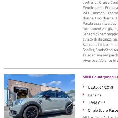
tagliandi, Cruise Contr
Fendinebbia, Frenata
Wi-Fi, Immobilizzatore
diurne, Luci diurne 
Parabrezza riscaldabi
interamente digitale,
Sensori di parcheggio
avviso di distanza, S
Specchietti laterali 
Spoiler, Start/Stop 
Telecamera per parche
Vivavoce, Volante in 
MINI Countryman 2.
Usato, 04/2018
Benzina
1.998 Cm³
Grigio Scuro Paste
ABS, Airbag, Airbag la