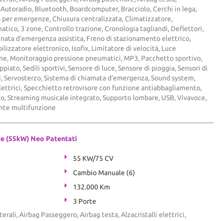
i, Autoradio, Bluetooth, Boardcomputer, Bracciolo, Cerchi in lega,
per emergenze, Chiusura centralizzata, Climatizzatore,
tico, 3 zone, Controllo trazione, Cronologia tagliandi, Deflettori,
nata d'emergenza assistita, Freno di stazionamento elettrico,
lizzatore elettronico, Isofix, Limitatore di velocità, Luce
rne, Monitoraggio pressione pneumatici, MP3, Pacchetto sportivo,
piato, Sedili sportivi, Sensore di luce, Sensore di pioggia, Sensori di
i, Servosterzo, Sistema di chiamata d'emergenza, Sound system,
elettrici, Specchietto retrovisore con funzione antiabbagliamento,
o, Streaming musicale integrato, Supporto lombare, USB, Vivavoce,
ante multifunzione
ne (55kW) Neo Patentati
55 KW/75 CV
Cambio Manuale (6)
132.000 Km
3 Porte
terali, Airbag Passeggero, Airbag testa, Alzacristalli elettrici,