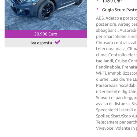
1.499 Cm³
Grigio Scuro Paste
ABS, Adatto a portato
posteriore, Airbag tes
abbaglianti, Autoradi
20.900 Euro
per smartphone a ind
Chiusura centralizzat
iva esposta
telecomandata, Clima
clima, Controllo elet
tagliandi, Cruise Contr
Fendinebbia, Frenata
Wi-Fi, Immobilizzatore
diurne, Luci diurne 
Parabrezza riscaldabi
interamente digitale,
Sensori di parcheggio
avviso di distanza, S
Specchietti laterali 
Spoiler, Start/Stop 
Telecamera per parche
Vivavoce, Volante in 