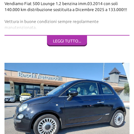
Vendiamo Fiat 500 Lounge 1.2 benzina imm.03.2014 con soli
140.000 km distribuzione sostituita a Dicembre 2025 a 133.000!!!
Vettura in buone condizioni sempre regolarmente
manutenzionata.
vettura con clima radio cd mp3 tetto panoramico cerchi in lega
LEGGI TUTTO...
comandi al volante usb aux ottima per ragazzi e per neopatentati.
Tutte le foto sul sito www.beschiautomobili.it
Auto finanziabile.
Beschi Automobili è a Molinetto di Mazzano (BS) Via Padana
superiore 82f a 5 km dal casello autostrada A4 di Brescia Est.