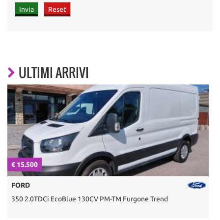
ULTIMI ARRIVI
€ 15.500
€
FORD
350 2.0TDCi EcoBlue 130CV PM-TM Furgone Trend
3