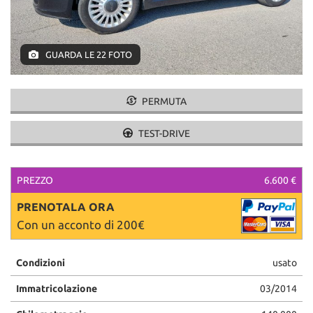
GUARDA LE 22 FOTO
PERMUTA
TEST-DRIVE
PREZZO
6.600 €
PRENOTALA ORA
Con un acconto di 200€
Condizioni
usato
Immatricolazione
03/2014