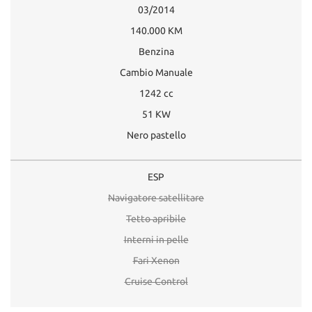
03/2014
140.000 KM
Benzina
Cambio Manuale
1242 cc
51 KW
Nero pastello
ESP
Navigatore satellitare
Tetto apribile
Interni in pelle
Fari Xenon
Cruise Control