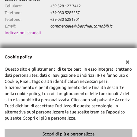
Cellulare:
+39 328 123 7412
Telefono:
+39 030 5285257
Telefono:
+39 030 5281501
Email:
commerciale@beschiautomobili.it
Indicazioni stradali
Dati fiscali:
Cookie policy
Global Trade Srl
Via Machiavelli, 3, Mazzano (BS)
Questo sito e gli strumenti di terze parti in esso integrati trattano
C.F/P.IVA:
03474430984
dati personali (es. dati di navigazione o indirizzi IP) e fanno uso di
Registro delle imprese:
BS
Cookie, Pixel, Tags o altri identificatori necessari per il
funzionamento e per il raggiungimento delle finalità descritte
nella cookie policy, tra cui il miglioramento delle funzionalità del
sito e la pubblicità personalizzata. Cliccando sul pulsante Accetta
Tutti dichiari di accettare l'utilizzo di queste tecnologie. In
alternativa puoi personalizzare le tue scelte tramite l'apposito
pulsante. Scopri di più e personalizza.
Scopri di più e personalizza
Copyright © 2026 GestionaleAuto.com S.r.l., Tutti i diritti riservati -