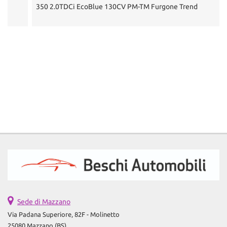
350 2.0TDCi EcoBlue 130CV PM-TM Furgone Trend
3
Sede di Mazzano
Via Padana Superiore, 82F - Molinetto
25080 Mazzano (BS)