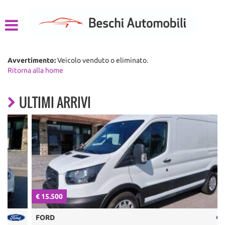
HOME
LISTA VEICOLI
Avvertimento:
Veicolo venduto o eliminato.
Ritorna alla home
CHI SIAMO
ULTIMI ARRIVI
ACQUISTIAMO USATO
ASSISTENZA
CONTATTI
€ 15.500
€
FORD