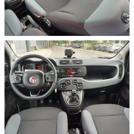
Ho letto e accetto
l'informativa privacy
*
Acconsento al trattamento dei miei dati per finalità di
marketing
Invia
Queste informazioni non saranno condivise con terze parti