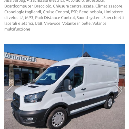
ABS, Airbag, Alzacristalli elettrici, Autoradio, Bluetooth,
Boardcomputer, Bracciolo, Chiusura centralizzata, Climatizzatore,
Cronologia tagliandi, Cruise Control, ESP, Fendinebbia, Limitatore
di velocità, MP3, Park Distance Control, Sound system, Specchietti
laterali elettrici, USB, Vivavoce, Volante in pelle, Volante
multifunzione