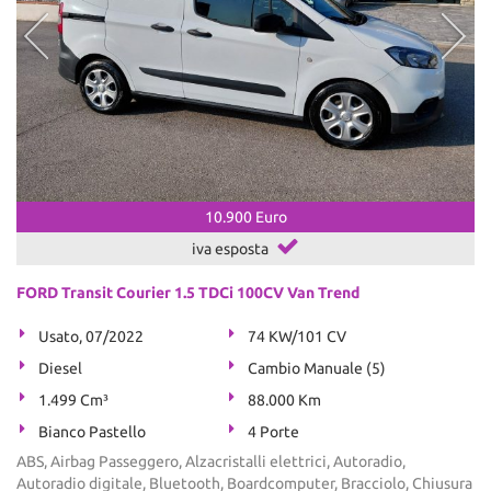
10.900 Euro
iva esposta
FORD Transit Courier 1.5 TDCi 100CV Van Trend
Usato, 07/2022
74 KW/101 CV
Diesel
Cambio Manuale (5)
1.499 Cm³
88.000 Km
Bianco Pastello
4 Porte
ABS, Airbag Passeggero, Alzacristalli elettrici, Autoradio,
Autoradio digitale, Bluetooth, Boardcomputer, Bracciolo, Chiusura