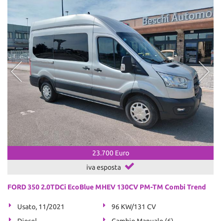
23.700 Euro
iva esposta
FORD 350 2.0TDCi EcoBlue MHEV 130CV PM-TM Combi Trend
Usato, 11/2021
96 KW/131 CV