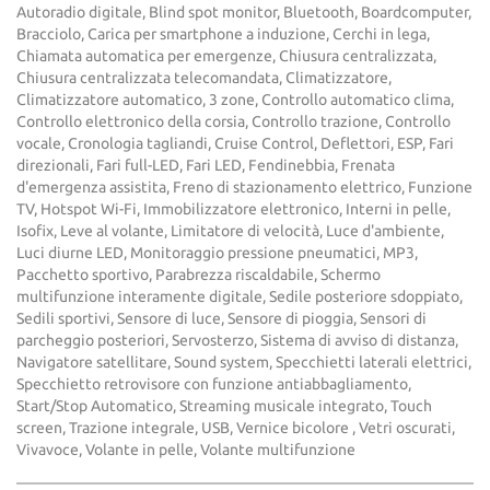
Autoradio digitale, Blind spot monitor, Bluetooth, Boardcomputer,
Bracciolo, Carica per smartphone a induzione, Cerchi in lega,
Chiamata automatica per emergenze, Chiusura centralizzata,
Chiusura centralizzata telecomandata, Climatizzatore,
Climatizzatore automatico, 3 zone, Controllo automatico clima,
Controllo elettronico della corsia, Controllo trazione, Controllo
vocale, Cronologia tagliandi, Cruise Control, Deflettori, ESP, Fari
direzionali, Fari full-LED, Fari LED, Fendinebbia, Frenata
d'emergenza assistita, Freno di stazionamento elettrico, Funzione
TV, Hotspot Wi-Fi, Immobilizzatore elettronico, Interni in pelle,
Isofix, Leve al volante, Limitatore di velocità, Luce d'ambiente,
Luci diurne LED, Monitoraggio pressione pneumatici, MP3,
Pacchetto sportivo, Parabrezza riscaldabile, Schermo
multifunzione interamente digitale, Sedile posteriore sdoppiato,
Sedili sportivi, Sensore di luce, Sensore di pioggia, Sensori di
parcheggio posteriori, Servosterzo, Sistema di avviso di distanza,
Navigatore satellitare, Sound system, Specchietti laterali elettrici,
Specchietto retrovisore con funzione antiabbagliamento,
Start/Stop Automatico, Streaming musicale integrato, Touch
screen, Trazione integrale, USB, Vernice bicolore , Vetri oscurati,
Vivavoce, Volante in pelle, Volante multifunzione