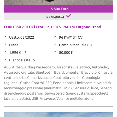
15.500 Euro
iva esposta
FORD 350 2.0TDCi EcoBlue 130CV PM-TM Furgone Trend
Usato, 05/2022
96 KW/131 CV
Diesel
Cambio Manuale (6)
1.996 Cm³
80.000 Km
Bianco Pastello
ABS, Airbag, Airbag Passeggero, Alzacristalli elettrici, Autoradio,
Autoradio digitale, Bluetooth, Boardcomputer, Bracciolo, Chiusura
centralizzata, Climatizzatore, Controllo vocale, Cronologia
tagliandi, Cruise Control, ESP, Fendinebbia, Limitatore di velocità,
Monitoraggio pressione pneumatici, MP3, Sensore di luce, Sensori
di parcheggio posteriori, Servosterzo, Sound system, Specchietti
laterali elettrici, USB, Vivavoce, Volante multifunzione