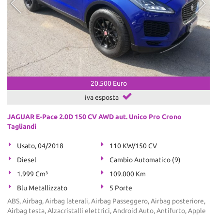
20.500 Euro
iva esposta
JAGUAR E-Pace 2.0D 150 CV AWD aut. Unico Pro Crono
Tagliandi
Usato, 04/2018
110 KW/150 CV
Diesel
Cambio Automatico (9)
1.999 Cm³
109.000 Km
Blu Metallizzato
5 Porte
ABS, Airbag, Airbag laterali, Airbag Passeggero, Airbag posteriore,
Airbag testa, Alzacristalli elettrici, Android Auto, Antifurto, Apple