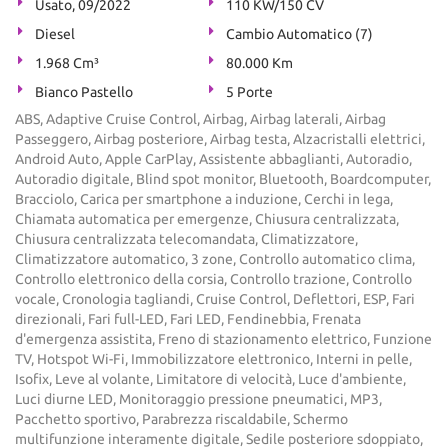
Usato, 09/2022
110 KW/150 CV
Diesel
Cambio Automatico (7)
1.968 Cm³
80.000 Km
Bianco Pastello
5 Porte
ABS, Adaptive Cruise Control, Airbag, Airbag laterali, Airbag
Passeggero, Airbag posteriore, Airbag testa, Alzacristalli elettrici,
Android Auto, Apple CarPlay, Assistente abbaglianti, Autoradio,
Autoradio digitale, Blind spot monitor, Bluetooth, Boardcomputer,
Bracciolo, Carica per smartphone a induzione, Cerchi in lega,
Chiamata automatica per emergenze, Chiusura centralizzata,
Chiusura centralizzata telecomandata, Climatizzatore,
Climatizzatore automatico, 3 zone, Controllo automatico clima,
Controllo elettronico della corsia, Controllo trazione, Controllo
vocale, Cronologia tagliandi, Cruise Control, Deflettori, ESP, Fari
direzionali, Fari full-LED, Fari LED, Fendinebbia, Frenata
d'emergenza assistita, Freno di stazionamento elettrico, Funzione
TV, Hotspot Wi-Fi, Immobilizzatore elettronico, Interni in pelle,
Isofix, Leve al volante, Limitatore di velocità, Luce d'ambiente,
Luci diurne LED, Monitoraggio pressione pneumatici, MP3,
Pacchetto sportivo, Parabrezza riscaldabile, Schermo
multifunzione interamente digitale, Sedile posteriore sdoppiato,