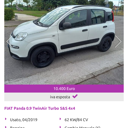
10.400 Euro
iva esposta
FIAT Panda 0.9 TwinAir Turbo S&S 4x4
Usato, 04/2019
62 KW/84 CV