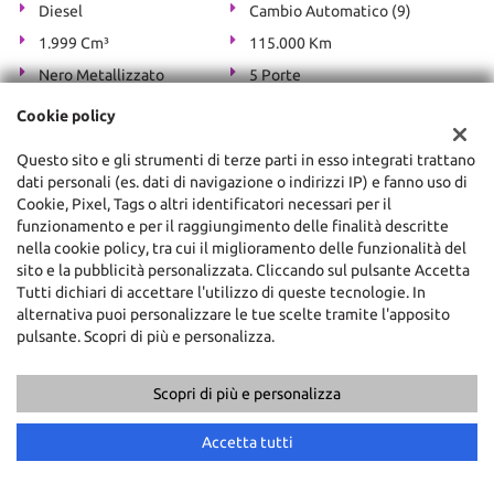
Diesel
Cambio Automatico (9)
1.999 Cm³
115.000 Km
Nero Metallizzato
5 Porte
ABS, Adaptive Cruise Control, Adatto a portatori di handicap,
Cookie policy
Airbag, Airbag laterali, Airbag Passeggero, Airbag testa,
Alzacristalli elettrici, Antifurto, Autoradio, Bluetooth, Bracciolo,
Questo sito e gli strumenti di terze parti in esso integrati trattano
Cerchi in lega, Chiusura centralizzata, Climatizzatore,
dati personali (es. dati di navigazione o indirizzi IP) e fanno uso di
Climatizzatore automatico, 3 zone, Controllo automatico clima,
Cookie, Pixel, Tags o altri identificatori necessari per il
Controllo elettronico della corsia, Controllo trazione, Cronologia
funzionamento e per il raggiungimento delle finalità descritte
tagliandi, Cruise Control, Deflettori, Divisori per bagagliaio, ESP,
nella cookie policy, tra cui il miglioramento delle funzionalità del
Fari bi-Xeno, Fari direzionali, Fari LED, Fari Xenon, Filtro
sito e la pubblicità personalizzata. Cliccando sul pulsante Accetta
antiparticolato, Frenata d'emergenza assistita, Freno di
Tutti dichiari di accettare l'utilizzo di queste tecnologie. In
stazionamento elettrico, Immobilizzatore elettronico, Isofix,
alternativa puoi personalizzare le tue scelte tramite l'apposito
Limitatore di velocità, Luce d'ambiente, Luci diurne, Monitoraggio
pulsante. Scopri di più e personalizza.
pressione pneumatici, Parabrezza riscaldabile, Sedile posteriore
sdoppiato, Sensore di luce, Sensore di pioggia, Sensori di
parcheggio anteriori, Sensori di parcheggio posteriori,
Scopri di più e personalizza
Servosterzo, Sistema di avviso di distanza, Navigatore satellitare,
Specchietti laterali elettrici, Specchietto retrovisore con funzione
Accetta tutti
antiabbagliamento, Start/Stop Automatico, Telecamera per
parcheggio assistito, Trazione integrale, Vetri oscurati, Volante in