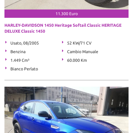
11.300 Euro
HARLEY-DAVIDSON 1450 Heritage Softail Classic HERITAGE
DELUXE Classic 1450
Usato, 08/2005
52 KW/71 CV
Benzina
Cambio Manuale
1.449 Cm³
60.000 Km
Bianco Perlato