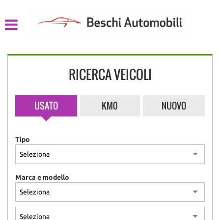
HOME
LISTA VEICOLI
RICERCA VEICOLI
CHI SIAMO
ACQUISTIAMO USATO
USATO
KM0
NUOVO
ASSISTENZA
Tipo
CONTATTI
Marca e modello