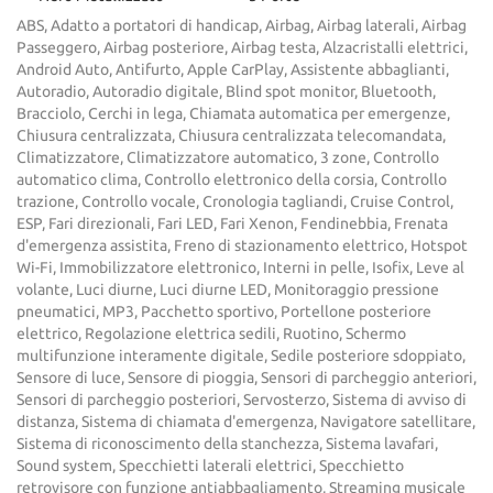
ABS, Adatto a portatori di handicap, Airbag, Airbag laterali, Airbag
Passeggero, Airbag posteriore, Airbag testa, Alzacristalli elettrici,
Android Auto, Antifurto, Apple CarPlay, Assistente abbaglianti,
Autoradio, Autoradio digitale, Blind spot monitor, Bluetooth,
Bracciolo, Cerchi in lega, Chiamata automatica per emergenze,
Chiusura centralizzata, Chiusura centralizzata telecomandata,
Climatizzatore, Climatizzatore automatico, 3 zone, Controllo
automatico clima, Controllo elettronico della corsia, Controllo
trazione, Controllo vocale, Cronologia tagliandi, Cruise Control,
ESP, Fari direzionali, Fari LED, Fari Xenon, Fendinebbia, Frenata
d'emergenza assistita, Freno di stazionamento elettrico, Hotspot
Wi-Fi, Immobilizzatore elettronico, Interni in pelle, Isofix, Leve al
volante, Luci diurne, Luci diurne LED, Monitoraggio pressione
pneumatici, MP3, Pacchetto sportivo, Portellone posteriore
elettrico, Regolazione elettrica sedili, Ruotino, Schermo
multifunzione interamente digitale, Sedile posteriore sdoppiato,
Sensore di luce, Sensore di pioggia, Sensori di parcheggio anteriori,
Sensori di parcheggio posteriori, Servosterzo, Sistema di avviso di
distanza, Sistema di chiamata d'emergenza, Navigatore satellitare,
Sistema di riconoscimento della stanchezza, Sistema lavafari,
Sound system, Specchietti laterali elettrici, Specchietto
retrovisore con funzione antiabbagliamento, Streaming musicale