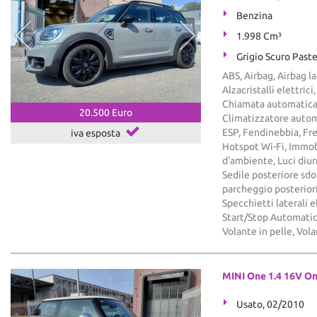
Benzina
1.998 Cm³
Grigio Scuro Paste
ABS, Airbag, Airbag la
Alzacristalli elettric
Chiamata automatica 
20.500 Euro
Climatizzatore automa
ESP, Fendinebbia, Fre
iva esposta
Hotspot Wi-Fi, Immobi
d'ambiente, Luci diu
Sedile posteriore sdop
parcheggio posterior
Specchietti laterali 
Start/Stop Automatic
Volante in pelle, Vol
MINI One 1.4 16V O
Usato, 02/2010