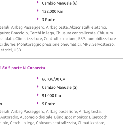
Cambio Manuale (6)
132.000 Km
3 Porte
terali, Airbag Passeggero, Airbag testa, Alzacristalli elettrici,
ter, Bracciolo, Cerchi in lega, Chiusura centralizzata, Chiusura
andata, Climatizzatore, Controllo trazione, ESP, Immobilizzatore
Luci diurne, Monitoraggio pressione pneumatici, MP3, Servosterzo,
lettrici, USB
i 8V 5 porte N-Connecta
66 KW/90 CV
Cambio Manuale (5)
91.000 Km
to
5 Porte
terali, Airbag Passeggero, Airbag posteriore, Airbag testa,
i, Autoradio, Autoradio digitale, Blind spot monitor, Bluetooth,
olo, Cerchi in lega, Chiusura centralizzata, Climatizzatore,