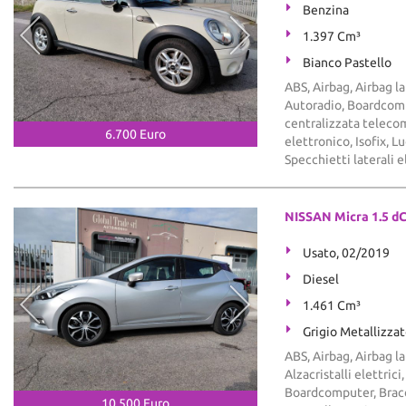
Benzina
1.397 Cm³
Bianco Pastello
ABS, Airbag, Airbag la
Autoradio, Boardcompu
centralizzata telecom
6.700 Euro
elettronico, Isofix, 
Specchietti laterali e
NISSAN Micra 1.5 dC
Usato, 02/2019
Diesel
1.461 Cm³
Grigio Metallizza
ABS, Airbag, Airbag la
Alzacristalli elettric
Boardcomputer, Bracci
10.500 Euro