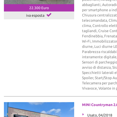
abbaglianti, Autoradi
22.300 Euro
per smartphone a ind
Chiusura centralizzat
iva esposta
telecomandata, Clima
clima, Controllo elet
tagliandi, Cruise Contr
Fendinebbia, Frenata
Wi-Fi, Immobilizzatore
diurne, Luci diurne 
Parabrezza riscaldabi
interamente digitale,
Sensori di parcheggio
avviso di distanza, S
Specchietti laterali 
Spoiler, Start/Stop 
Telecamera per parche
Vivavoce, Volante in 
MINI Countryman 2.
Usato, 04/2018