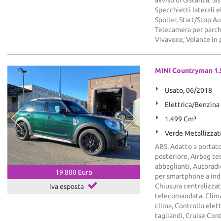
Specchietti laterali 
Spoiler, Start/Stop 
Telecamera per parche
Vivavoce, Volante in 
MINI Countryman 1.
Usato, 06/2018
Elettrica/Benzina
1.499 Cm³
Verde Metallizzat
ABS, Adatto a portato
posteriore, Airbag tes
abbaglianti, Autoradi
19.800 Euro
per smartphone a ind
Chiusura centralizzat
iva esposta
telecomandata, Clima
clima, Controllo elet
tagliandi, Cruise Contr