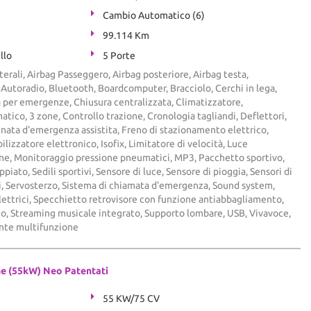
Cambio Automatico (6)
99.114 Km
llo
5 Porte
terali, Airbag Passeggero, Airbag posteriore, Airbag testa,
i, Autoradio, Bluetooth, Boardcomputer, Bracciolo, Cerchi in lega,
per emergenze, Chiusura centralizzata, Climatizzatore,
tico, 3 zone, Controllo trazione, Cronologia tagliandi, Deflettori,
nata d'emergenza assistita, Freno di stazionamento elettrico,
lizzatore elettronico, Isofix, Limitatore di velocità, Luce
rne, Monitoraggio pressione pneumatici, MP3, Pacchetto sportivo,
piato, Sedili sportivi, Sensore di luce, Sensore di pioggia, Sensori di
i, Servosterzo, Sistema di chiamata d'emergenza, Sound system,
elettrici, Specchietto retrovisore con funzione antiabbagliamento,
o, Streaming musicale integrato, Supporto lombare, USB, Vivavoce,
ante multifunzione
ne (55kW) Neo Patentati
55 KW/75 CV