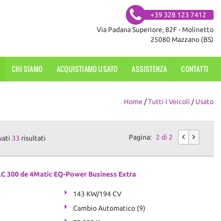
+39 328 123 7412
Via Padana Superiore, 82F - Molinetto
25080 Mazzano (BS)
CHI SIAMO
ACQUISTIAMO USATO
ASSISTENZA
CONTATTI
Home
/
Tutti I Veicoli
/
Usato
Pagina:
2 di 2
vati
33
risultati
300 de 4Matic EQ-Power Business Extra
143 KW/194 CV
Cambio Automatico (9)