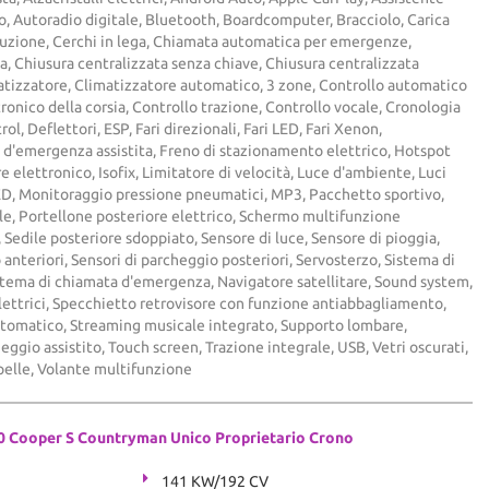
o, Autoradio digitale, Bluetooth, Boardcomputer, Bracciolo, Carica
uzione, Cerchi in lega, Chiamata automatica per emergenze,
a, Chiusura centralizzata senza chiave, Chiusura centralizzata
tizzatore, Climatizzatore automatico, 3 zone, Controllo automatico
tronico della corsia, Controllo trazione, Controllo vocale, Cronologia
ol, Deflettori, ESP, Fari direzionali, Fari LED, Fari Xenon,
 d'emergenza assistita, Freno di stazionamento elettrico, Hotspot
 elettronico, Isofix, Limitatore di velocità, Luce d'ambiente, Luci
LED, Monitoraggio pressione pneumatici, MP3, Pacchetto sportivo,
le, Portellone posteriore elettrico, Schermo multifunzione
 Sedile posteriore sdoppiato, Sensore di luce, Sensore di pioggia,
 anteriori, Sensori di parcheggio posteriori, Servosterzo, Sistema di
istema di chiamata d'emergenza, Navigatore satellitare, Sound system,
elettrici, Specchietto retrovisore con funzione antiabbagliamento,
Automatico, Streaming musicale integrato, Supporto lombare,
ggio assistito, Touch screen, Trazione integrale, USB, Vetri oscurati,
pelle, Volante multifunzione
0 Cooper S Countryman Unico Proprietario Crono
141 KW/192 CV