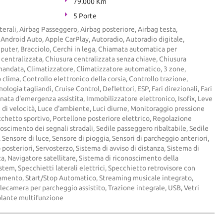
79.000 Km
5 Porte
terali, Airbag Passeggero, Airbag posteriore, Airbag testa,
i, Android Auto, Apple CarPlay, Autoradio, Autoradio digitale,
uter, Bracciolo, Cerchi in lega, Chiamata automatica per
entralizzata, Chiusura centralizzata senza chiave, Chiusura
mandata, Climatizzatore, Climatizzatore automatico, 3 zone,
clima, Controllo elettronico della corsia, Controllo trazione,
ologia tagliandi, Cruise Control, Deflettori, ESP, Fari direzionali, Fari
renata d'emergenza assistita, Immobilizzatore elettronico, Isofix, Leve
e di velocità, Luce d'ambiente, Luci diurne, Monitoraggio pressione
chetto sportivo, Portellone posteriore elettrico, Regolazione
noscimento dei segnali stradali, Sedile passeggero ribaltabile, Sedile
 Sensore di luce, Sensore di pioggia, Sensori di parcheggio anteriori,
posteriori, Servosterzo, Sistema di avviso di distanza, Sistema di
, Navigatore satellitare, Sistema di riconoscimento della
tem, Specchietti laterali elettrici, Specchietto retrovisore con
amento, Start/Stop Automatico, Streaming musicale integrato,
ecamera per parcheggio assistito, Trazione integrale, USB, Vetri
olante multifunzione