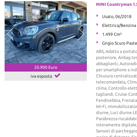
MINI Countryman 1.
Usato, 06/2018
Elettrica/Benzina
1.499 Cm³
Grigio Scuro Paste
ABS, Adatto a portato
posteriore, Airbag tes
abbaglianti, Autoradi
20.900 Euro
per smartphone a ind
Chiusura centralizzat
iva esposta
telecomandata, Clima
clima, Controllo elet
tagliandi, Cruise Contr
Fendinebbia, Frenata
Wi-Fi, Immobilizzatore
diurne, Luci diurne 
Parabrezza riscaldabi
interamente digitale,
Sensori di parcheggio
avviso di distanza, S