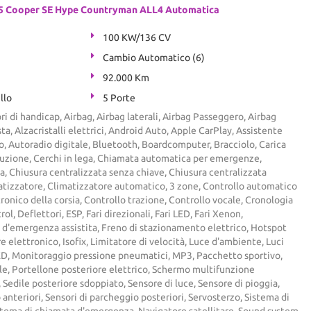
5 Cooper SE Hype Countryman ALL4 Automatica
100 KW/136 CV
Cambio Automatico (6)
92.000 Km
llo
5 Porte
ri di handicap, Airbag, Airbag laterali, Airbag Passeggero, Airbag
ta, Alzacristalli elettrici, Android Auto, Apple CarPlay, Assistente
o, Autoradio digitale, Bluetooth, Boardcomputer, Bracciolo, Carica
uzione, Cerchi in lega, Chiamata automatica per emergenze,
a, Chiusura centralizzata senza chiave, Chiusura centralizzata
tizzatore, Climatizzatore automatico, 3 zone, Controllo automatico
tronico della corsia, Controllo trazione, Controllo vocale, Cronologia
ol, Deflettori, ESP, Fari direzionali, Fari LED, Fari Xenon,
 d'emergenza assistita, Freno di stazionamento elettrico, Hotspot
 elettronico, Isofix, Limitatore di velocità, Luce d'ambiente, Luci
LED, Monitoraggio pressione pneumatici, MP3, Pacchetto sportivo,
le, Portellone posteriore elettrico, Schermo multifunzione
 Sedile posteriore sdoppiato, Sensore di luce, Sensore di pioggia,
 anteriori, Sensori di parcheggio posteriori, Servosterzo, Sistema di
istema di chiamata d'emergenza, Navigatore satellitare, Sound system,