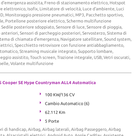
 d'emergenza assistita, Freno di stazionamento elettrico, Hotspot
 elettronico, Isofix, Limitatore di velocità, Luce d'ambiente, Luci
LED, Monitoraggio pressione pneumatici, MP3, Pacchetto sportivo,
le, Portellone posteriore elettrico, Schermo multifunzione
 Sedile posteriore sdoppiato, Sensore di luce, Sensore di pioggia,
 anteriori, Sensori di parcheggio posteriori, Servosterzo, Sistema di
istema di chiamata d'emergenza, Navigatore satellitare, Sound system,
elettrici, Specchietto retrovisore con funzione antiabbagliamento,
Automatico, Streaming musicale integrato, Supporto lombare,
ggio assistito, Touch screen, Trazione integrale, USB, Vetri oscurati,
pelle, Volante multifunzione
5 Cooper SE Hype Countryman ALL4 Automatica
100 KW/136 CV
Cambio Automatico (6)
62.112 Km
5 Porte
ri di handicap, Airbag, Airbag laterali, Airbag Passeggero, Airbag
ta, Alzacristalli elettrici, Android Auto, Apple CarPlay, Assistente