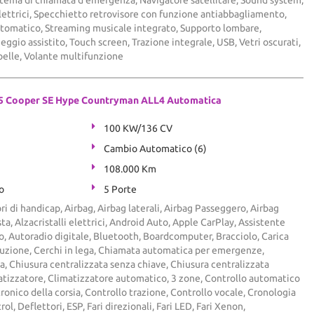
elettrici, Specchietto retrovisore con funzione antiabbagliamento,
Automatico, Streaming musicale integrato, Supporto lombare,
ggio assistito, Touch screen, Trazione integrale, USB, Vetri oscurati,
pelle, Volante multifunzione
5 Cooper SE Hype Countryman ALL4 Automatica
100 KW/136 CV
Cambio Automatico (6)
108.000 Km
o
5 Porte
ri di handicap, Airbag, Airbag laterali, Airbag Passeggero, Airbag
ta, Alzacristalli elettrici, Android Auto, Apple CarPlay, Assistente
o, Autoradio digitale, Bluetooth, Boardcomputer, Bracciolo, Carica
uzione, Cerchi in lega, Chiamata automatica per emergenze,
a, Chiusura centralizzata senza chiave, Chiusura centralizzata
tizzatore, Climatizzatore automatico, 3 zone, Controllo automatico
tronico della corsia, Controllo trazione, Controllo vocale, Cronologia
ol, Deflettori, ESP, Fari direzionali, Fari LED, Fari Xenon,