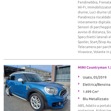
Fendinebbia, Frenata
Wi-Fi, Immobilizzatore
diurne, Luci diurne 
Parabrezza riscaldabi
interamente digitale,
Sensori di parcheggio
avviso di distanza, S
Specchietti laterali 
Spoiler, Start/Stop 
Telecamera per parche
Vivavoce, Volante in 
MINI Countryman 1.
Usato, 05/2019
Elettrica/Benzina
1.499 Cm³
Blu Metallizzato
ABS, Adatto a portato
posteriore, Airbag tes