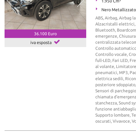
1.950 Cm³
Nero Metallizzato
ABS, Airbag, Airbag la
Alzacristalli elettric
Bluetooth, Boardcomp
36.100 Euro
emergenze, Chiusura c
centralizzata teleco
iva esposta
Controllo automatico 
Controllo vocale, Cron
full-LED, Fari LED, F
al volante, Limitator
pneumatici, MP3, Pac
elettrica sedili, Rico
posteriore sdoppiato,
Sensori di parcheggio 
chiamata d'emergenza
stanchezza, Sound sys
funzione antiabbagli
Supporto lombare, Tel
oscurati, Vivavoce, V