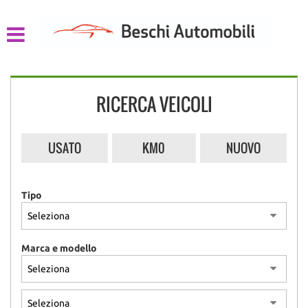
HOME
LISTA VEICOLI
RICERCA VEICOLI
CHI SIAMO
ACQUISTIAMO USATO
USATO
KM0
NUOVO
ASSISTENZA
Tipo
CONTATTI
Marca e modello