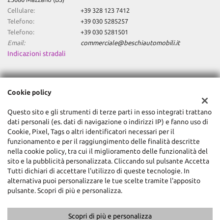
Cellulare:
+39 328 123 7412
Telefono:
+39 030 5285257
Telefono:
+39 030 5281501
Email:
commerciale@beschiautomobili.it
Indicazioni stradali
Dati fiscali:
Cookie policy
Global Trade Srl
Via Machiavelli, 3, Mazzano (BS)
Questo sito e gli strumenti di terze parti in esso integrati trattano
C.F/P.IVA:
03474430984
dati personali (es. dati di navigazione o indirizzi IP) e fanno uso di
Registro delle imprese:
BS
Cookie, Pixel, Tags o altri identificatori necessari per il
funzionamento e per il raggiungimento delle finalità descritte
nella cookie policy, tra cui il miglioramento delle funzionalità del
sito e la pubblicità personalizzata. Cliccando sul pulsante Accetta
Tutti dichiari di accettare l'utilizzo di queste tecnologie. In
alternativa puoi personalizzare le tue scelte tramite l'apposito
pulsante. Scopri di più e personalizza.
Scopri di più e personalizza
Copyright © 2026 GestionaleAuto.com S.r.l., Tutti i diritti riservati -