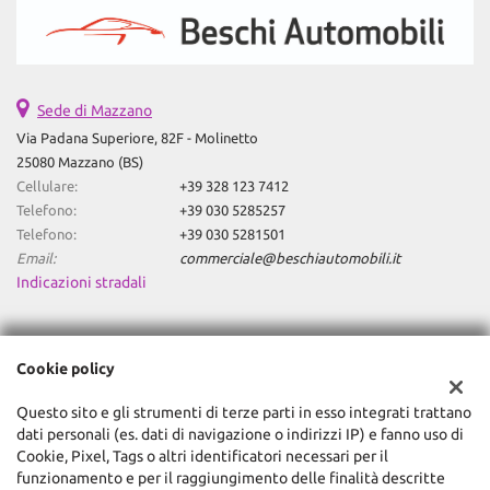
Sede di Mazzano
Via Padana Superiore, 82F - Molinetto
25080 Mazzano (BS)
Cellulare:
+39 328 123 7412
Telefono:
+39 030 5285257
Telefono:
+39 030 5281501
Email:
commerciale@beschiautomobili.it
Indicazioni stradali
Dati fiscali:
Cookie policy
Global Trade Srl
Via Machiavelli, 3, Mazzano (BS)
Questo sito e gli strumenti di terze parti in esso integrati trattano
C.F/P.IVA:
03474430984
dati personali (es. dati di navigazione o indirizzi IP) e fanno uso di
Registro delle imprese:
BS
Cookie, Pixel, Tags o altri identificatori necessari per il
funzionamento e per il raggiungimento delle finalità descritte