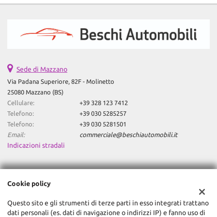
Sede di Mazzano
Via Padana Superiore, 82F - Molinetto
25080 Mazzano (BS)
Cellulare:
+39 328 123 7412
Telefono:
+39 030 5285257
Telefono:
+39 030 5281501
Email:
commerciale@beschiautomobili.it
Indicazioni stradali
Dati fiscali:
Cookie policy
Global Trade Srl
Via Machiavelli, 3, Mazzano (BS)
Questo sito e gli strumenti di terze parti in esso integrati trattano
C.F/P.IVA:
03474430984
dati personali (es. dati di navigazione o indirizzi IP) e fanno uso di