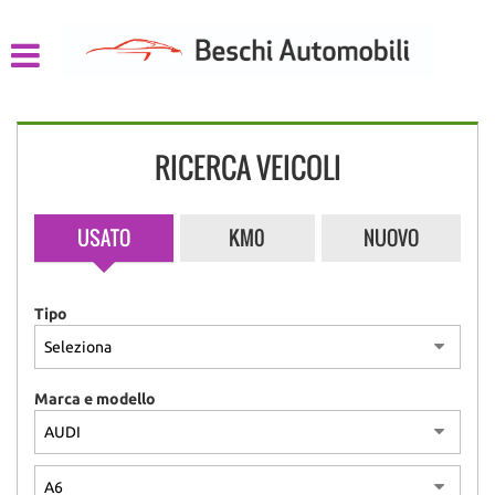
HOME
LISTA VEICOLI
RICERCA VEICOLI
CHI SIAMO
ACQUISTIAMO USATO
USATO
KM0
NUOVO
ASSISTENZA
Tipo
CONTATTI
Marca e modello