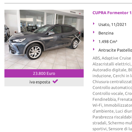
CUPRA Formentor 1.5
Usato, 11/2021
Benzina
1.498 Cm³
Antracite Pastell
ABS, Adaptive Cruise 
Alzacristalli elettric
Autoradio digitale, 
23.800 Euro
induzione, Cerchi in
Chiusura centralizza
iva esposta
Controllo automatico 
Controllo vocale, Cron
Fendinebbia, Frenata
Wi-Fi, Immobilizzatore
d'ambiente, Luci diu
Parabrezza riscaldabi
stradali, Schermo mul
sportivi, Sensore di l