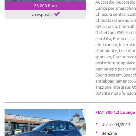
Autoradio, Autoradio 
23.200 Euro
Carica per smartphon
Chiusura centralizzat
iva esposta
Climatizzatore autom
della corsia, Controll
Deflettori, ESP, Fari 
assistita, Freno di s
elettronico, Interni in
d'ambiente, Luci diu
sportivo, Parabrezza 
posteriore sdoppiato, 
parcheggio posteriori,
Sound system, Specchi
antiabbagliamento, S
Trazione integrale, US
Volante multifunzio
FIAT 500 1.2 Lounge
Usato, 03/2014
Benzina