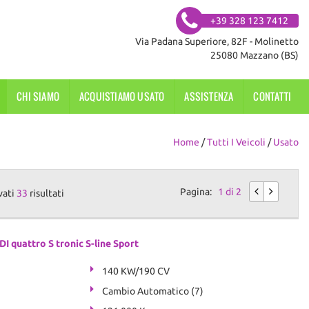
+39 328 123 7412
Via Padana Superiore, 82F - Molinetto
25080 Mazzano (BS)
CHI SIAMO
ACQUISTIAMO USATO
ASSISTENZA
CONTATTI
Home
/
Tutti I Veicoli
/
Usato
Pagina:
1 di 2
vati
33
risultati
I quattro S tronic S-line Sport
140 KW/190 CV
Cambio Automatico (7)