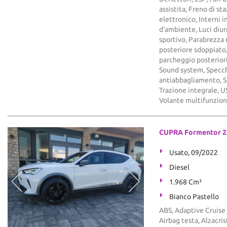
assistita, Freno di s
elettronico, Interni in
d'ambiente, Luci diu
sportivo, Parabrezza 
posteriore sdoppiato, 
parcheggio posteriori,
Sound system, Specchi
antiabbagliamento, S
Trazione integrale, US
Volante multifunzio
CUPRA Formentor 2.
Usato, 09/2022
Diesel
1.968 Cm³
Bianco Pastello
ABS, Adaptive Cruise 
Airbag testa, Alzacris