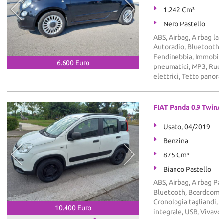
1.242 Cm³
Nero Pastello
ABS, Airbag, Airbag la
Autoradio, Bluetooth,
Fendinebbia, Immobil
6.600 Euro
pneumatici, MP3, Ruot
elettrici, Tetto pano
FIAT Panda 0.9 Twin
Usato, 04/2019
Benzina
875 Cm³
Bianco Pastello
ABS, Airbag, Airbag Pa
Bluetooth, Boardcompu
Cronologia tagliandi,
10.400 Euro
integrale, USB, Viva