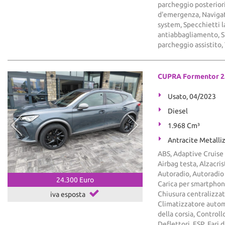
parcheggio posteriori
d'emergenza, Navigat
system, Specchietti l
antiabbagliamento, S
parcheggio assistito,
CUPRA Formentor 2.
Usato, 04/2023
Diesel
1.968 Cm³
Antracite Metalli
ABS, Adaptive Cruise 
Airbag testa, Alzacris
Autoradio, Autoradio 
24.300 Euro
Carica per smartphon
Chiusura centralizzat
iva esposta
Climatizzatore autom
della corsia, Controll
Deflettori, ESP, Fari 