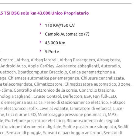
 TSI DSG solo km 43.000 Unico Proprietario
110 KW/150 CV
Cambio Automatico (7)
43.000 Km
o
5 Porte
Control, Airbag, Airbag laterali, Airbag Passeggero, Airbag testa,
i, Android Auto, Apple CarPlay, Assistente abbaglianti, Autoradio,
Bluetooth, Boardcomputer, Bracciolo, Carica per smartphone a
 lega, Chiamata automatica per emergenze, Chiusura centralizzata,
ta telecomandata, Climatizzatore, Climatizzatore automatico, 3 zone,
clima, Controllo elettronico della corsia, Controllo trazione,
ologia tagliandi, Cruise Control, Deflettori, ESP, Fari full-LED,
 d'emergenza assistita, Freno di stazionamento elettrico, Hotspot
 elettronico, Isofix, Leve al volante, Limitatore di velocità, Luce
rne, Luci diurne LED, Monitoraggio pressione pneumatici, MP3,
le, Portellone posteriore elettrico, Riconoscimento dei segnali
tifunzione interamente digitale, Sedile posteriore sdoppiato, Sedili
uce, Sensore di pioggia, Sensori di parcheggio anteriori, Sensori di