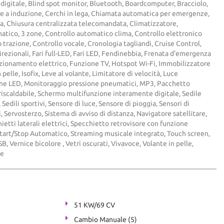
digitale, Blind spot monitor, Bluetooth, Boardcomputer, Bracciolo,
e a induzione, Cerchi in lega, Chiamata automatica per emergenze,
a, Chiusura centralizzata telecomandata, Climatizzatore,
atico, 3 zone, Controllo automatico clima, Controllo elettronico
o trazione, Controllo vocale, Cronologia tagliandi, Cruise Control,
direzionali, Fari full-LED, Fari LED, Fendinebbia, Frenata d'emergenza
tazionamento elettrico, Funzione TV, Hotspot Wi-Fi, Immobilizzatore
 pelle, Isofix, Leve al volante, Limitatore di velocità, Luce
rne LED, Monitoraggio pressione pneumatici, MP3, Pacchetto
riscaldabile, Schermo multifunzione interamente digitale, Sedile
Sedili sportivi, Sensore di luce, Sensore di pioggia, Sensori di
 Servosterzo, Sistema di avviso di distanza, Navigatore satellitare,
etti laterali elettrici, Specchietto retrovisore con funzione
tart/Stop Automatico, Streaming musicale integrato, Touch screen,
B, Vernice bicolore , Vetri oscurati, Vivavoce, Volante in pelle,
ne
51 KW/69 CV
Cambio Manuale (5)