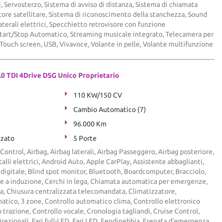
, Servosterzo, Sistema di avviso di distanza, Sistema di chiamata
ore satellitare, Sistema di riconoscimento della stanchezza, Sound
aterali elettrici, Specchietto retrovisore con funzione
tart/Stop Automatico, Streaming musicale integrato, Telecamera per
 Touch screen, USB, Vivavoce, Volante in pelle, Volante multifunzione
0 TDI 4Drive DSG Unico Proprietario
110 KW/150 CV
Cambio Automatico (7)
96.000 Km
zzato
5 Porte
Control, Airbag, Airbag laterali, Airbag Passeggero, Airbag posteriore,
talli elettrici, Android Auto, Apple CarPlay, Assistente abbaglianti,
digitale, Blind spot monitor, Bluetooth, Boardcomputer, Bracciolo,
e a induzione, Cerchi in lega, Chiamata automatica per emergenze,
a, Chiusura centralizzata telecomandata, Climatizzatore,
atico, 3 zone, Controllo automatico clima, Controllo elettronico
o trazione, Controllo vocale, Cronologia tagliandi, Cruise Control,
direzionali, Fari full-LED, Fari LED, Fendinebbia, Frenata d'emergenza