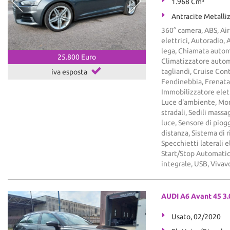
1.968 Cm³
Antracite Metalli
360° camera, ABS, Airb
elettrici, Autoradio, 
lega, Chiamata autom
25.800 Euro
Climatizzatore automa
tagliandi, Cruise Contr
iva esposta
Fendinebbia, Frenata 
Immobilizzatore elettr
Luce d'ambiente, Mon
stradali, Sedili massag
luce, Sensore di piogg
distanza, Sistema di 
Specchietti laterali 
Start/Stop Automatic
integrale, USB, Vivav
AUDI A6 Avant 45 3.0
Usato, 02/2020