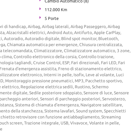
Cambio Automatico (8)
112.000 Km
5 Porte
ri di handicap, Airbag, Airbag laterali, Airbag Passeggero, Airbag
ta, Alzacristalli elettrici, Android Auto, Antifurto, Apple CarPlay,
i, Autoradio, Autoradio digitale, Blind spot monitor, Bluetooth,
lega, Chiamata automatica per emergenze, Chiusura centralizzata,
ta telecomandata, Climatizzatore, Climatizzatore automatico, 3 zone,
clima, Controllo elettronico della corsia, Controllo trazione,
ologia tagliandi, Cruise Control, ESP, Fari direzionali, Fari LED, Fari
Frenata d'emergenza assistita, Freno di stazionamento elettrico,
izzatore elettronico, Interni in pelle, Isofix, Leve al volante, Luci
LED, Monitoraggio pressione pneumatici, MP3, Pacchetto sportivo,
 elettrico, Regolazione elettrica sedili, Ruotino, Schermo
ente digitale, Sedile posteriore sdoppiato, Sensore di luce, Sensore
 parcheggio anteriori, Sensori di parcheggio posteriori, Servosterzo,
distanza, Sistema di chiamata d'emergenza, Navigatore satellitare,
ento della stanchezza, Sistema lavafari, Sound system, Specchietti
pecchietto retrovisore con funzione antiabbagliamento, Streaming
ouch screen, Trazione integrale, USB, Vivavoce, Volante in pelle,
ne