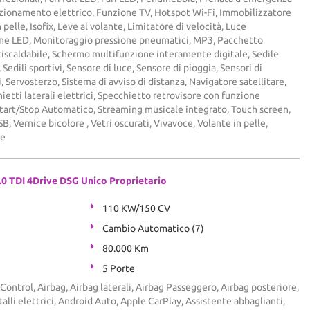
tazionamento elettrico, Funzione TV, Hotspot Wi-Fi, Immobilizzatore
 pelle, Isofix, Leve al volante, Limitatore di velocità, Luce
rne LED, Monitoraggio pressione pneumatici, MP3, Pacchetto
riscaldabile, Schermo multifunzione interamente digitale, Sedile
Sedili sportivi, Sensore di luce, Sensore di pioggia, Sensori di
 Servosterzo, Sistema di avviso di distanza, Navigatore satellitare,
etti laterali elettrici, Specchietto retrovisore con funzione
tart/Stop Automatico, Streaming musicale integrato, Touch screen,
B, Vernice bicolore , Vetri oscurati, Vivavoce, Volante in pelle,
ne
0 TDI 4Drive DSG Unico Proprietario
110 KW/150 CV
Cambio Automatico (7)
80.000 Km
5 Porte
Control, Airbag, Airbag laterali, Airbag Passeggero, Airbag posteriore,
talli elettrici, Android Auto, Apple CarPlay, Assistente abbaglianti,