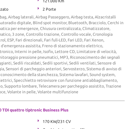
121.000 Km
zzato
2 Porte
ag, Airbag laterali, Airbag Passeggero, Airbag testa, Alzacristalli
Autoradio digitale, Blind spot monitor, Bluetooth, Bracciolo, Cerchi in
atica per emergenze, Chiusura centralizzata, Climatizzatore,
tico, 3 zone, Controllo trazione, Controllo vocale, Cronologia
ol, ESP, Fari direzionali, Fari full-LED, Fari LED, Fari Xenon,
d'emergenza assistita, Freno di stazionamento elettrico,
onico, Interni in pelle, Isofix, Lettore CD, Limitatore di velocità,
itoraggio pressione pneumatici, MP3, Riconoscimento dei segnali
gianti, Sedili riscaldati, Sedili sportivi, Sedili ventilati, Sensore di
ia, Sensori di parcheggio anteriori, Servosterzo, Sistema di avviso di
riconoscimento della stanchezza, Sistema lavafari, Sound system,
elettrici, Specchietto retrovisore con funzione antiabbagliamento,
o, Supporto lombare, Telecamera per parcheggio assistito, Trazione
oce, Volante in pelle, Volante multifunzione
 TDI quattro tiptronic Business Plus
170 KW/231 CV