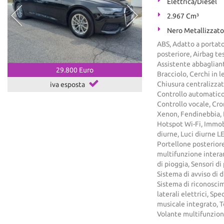
Elettrica/Diesel
2.967 Cm³
Nero Metallizzato
ABS, Adatto a portato
posteriore, Airbag tes
Assistente abbagliant
29.800 Euro
Bracciolo, Cerchi in 
Chiusura centralizza
iva esposta
Controllo automatico 
Controllo vocale, Cron
Xenon, Fendinebbia, 
Hotspot Wi-Fi, Immobil
diurne, Luci diurne 
Portellone posteriore
multifunzione interam
di pioggia, Sensori di
Sistema di avviso di 
Sistema di riconoscim
laterali elettrici, S
musicale integrato, T
Volante multifunzio